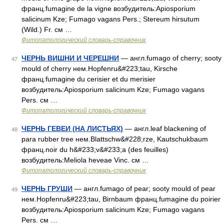
франц.fumagine de la vigne возбудитель:Apiosporium
salicinum Kze; Fumago vagans Pers.; Stereum hirsutum
(Wild.) Fr. см …
Фитопатологический словарь-справочник
ЧЕРНЬ ВИШНИ И ЧЕРЕШНИ
— англ.fumago of cherry; sooty
47
mould of cherry нем.Hopfenru&#223;tau, Kirsche
франц.fumagine du cerisier et du merisier
возбудитель:Apiosporium salicinum Kze; Fumago vagans
Pers. см …
Фитопатологический словарь-справочник
ЧЕРНЬ ГЕВЕИ (НА ЛИСТЬЯХ)
— англ.leaf blackening of
48
para rubber tree нем.Blattschw&#228;rze, Kautschukbaum
франц.noir du h&#233;v&#233;a (des feuilles)
возбудитель:Meliola heveae Vinc. см …
Фитопатологический словарь-справочник
ЧЕРНЬ ГРУШИ
— англ.fumago of pear; sooty mould of pear
49
нем.Hopfenru&#223;tau, Birnbaum франц.fumagine du poirier
возбудитель:Apiosporium salicinum Kze; Fumago vagans
Pers. см …