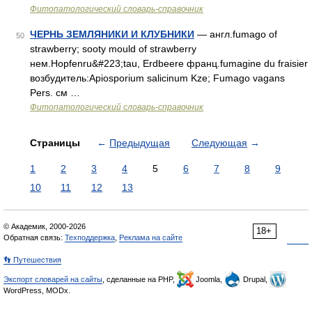
Фитопатологический словарь-справочник
ЧЕРНЬ ЗЕМЛЯНИКИ И КЛУБНИКИ
— англ.fumago of
50
strawberry; sooty mould of strawberry
нем.Hopfenru&#223;tau, Erdbeere франц.fumagine du fraisier
возбудитель:Apiosporium salicinum Kze; Fumago vagans
Pers. см …
Фитопатологический словарь-справочник
Страницы
←
Предыдущая
Следующая
→
1
2
3
4
5
6
7
8
9
10
11
12
13
© Академик, 2000-2026
18+
Обратная связь:
Техподдержка
,
Реклама на сайте
👣 Путешествия
Экспорт словарей на сайты
, сделанные на PHP,
Joomla,
Drupal,
WordPress, MODx.