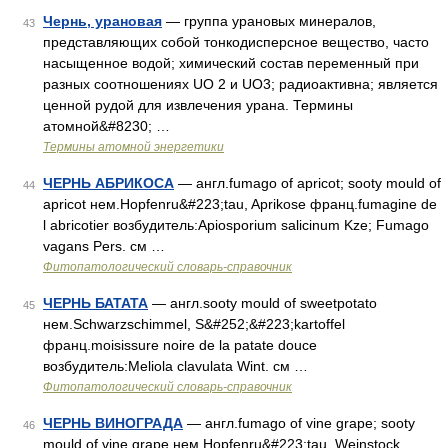
Чернь, урановая
— группа урановых минералов,
43
представляющих собой тонкодисперсное вещество, часто
насыщенное водой; химический состав переменный при
разных соотношениях UO 2 и UO3; радиоактивна; является
ценной рудой для извлечения урана. Термины
атомной&#8230; …
Термины атомной энергетики
ЧЕРНЬ АБРИКОСА
— англ.fumago of apricot; sooty mould of
44
apricot нем.Hopfenru&#223;tau, Aprikose франц.fumagine de
l abricotier возбудитель:Apiosporium salicinum Kze; Fumago
vagans Pers. см …
Фитопатологический словарь-справочник
ЧЕРНЬ БАТАТА
— англ.sooty mould of sweetpotato
45
нем.Schwarzschimmel, S&#252;&#223;kartoffel
франц.moisissure noire de la patate douce
возбудитель:Meliola clavulata Wint. см …
Фитопатологический словарь-справочник
ЧЕРНЬ ВИНОГРАДА
— англ.fumago of vine grape; sooty
46
mould of vine grape нем.Hopfenru&#223;tau, Weinstock