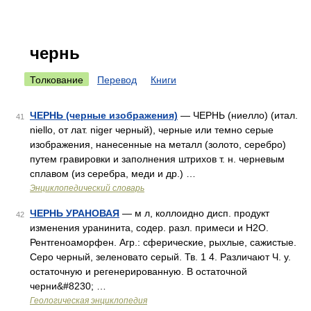
чернь
Толкование
Перевод
Книги
ЧЕРНЬ (черные изображения)
— ЧЕРНЬ (ниелло) (итал.
41
niello, от лат. niger черный), черные или темно серые
изображения, нанесенные на металл (золото, серебро)
путем гравировки и заполнения штрихов т. н. черневым
сплавом (из серебра, меди и др.) …
Энциклопедический словарь
ЧЕРНЬ УРАНОВАЯ
— м л, коллоидно дисп. продукт
42
изменения уранинита, содер. разл. примеси и Н2О.
Рентгеноаморфен. Агр.: сферические, рыхлые, сажистые.
Серо черный, зеленовато серый. Тв. 1 4. Различают Ч. у.
остаточную и регенерированную. В остаточной
черни&#8230; …
Геологическая энциклопедия